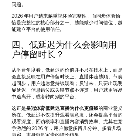
问题。
2026 年用户越来越重视体验完整性，而同步体验恰
恰是完整性的核心部分之一。越能减少时间错位，越
能建立平台的使用信任。
四、低延迟为什么会影响用
户停留时长？
从平台角度看，低延迟的价值并不只在技术上，而是
会直接反映在用户停留时长上。直播体验越顺、节奏
越同步，用户越愿意持续观看；反过来，只要出现明
显延迟、信息错位或关键节点不连贯，用户就更容易
中途离开，或者转向别的平台。
这正是
皇冠体育低延迟直播为什么更值钱
的商业意义
所在。低延迟不仅提升观看满意度，还会提高平台的
观看深度、回访概率和直播内容消费效率。尤其在竞
争激烈的 2026 年，用户愿意多留几分钟、多看几场
内容，本身就是宝贵的增长结果。