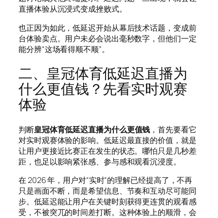
直播体验从沉浸式变成挫败式。
也正因为如此，低延迟开始从幕后技术话题，变成前
台体验卖点。用户未必会说出毫秒数字，但他们一定
能分辨“这场看得顺不顺”。
二、皇冠体育低延迟直播为
什么更值钱？先看实时观赛
体验
判断
皇冠体育低延迟直播为什么更值钱
，首先要看它
对实时观赛体验的影响。低延迟最直接的价值，就是
让用户更接近比赛正在发生的状态。哪怕只是几秒差
距，也足以影响紧张感、参与感和观看沉浸度。
在 2026 年，用户对“实时”的理解已经提高了，不再
只是画面不断，而是希望信息、节奏和互动尽可能同
步。低延迟能让用户在关键时刻获得更连贯的观看感
受，不被突兀的时间差打断。这种体验上的顺滑，会