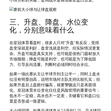
小球分析的关键，是用战术逻辑去验证盘口位置。
三、升盘、降盘、水位变
化，分别意味着什么
在皇冠体育看盘时，很多人只对“升盘”有反应，觉得
盘变深就是利好，盘变浅就是利空。但实际情况更复
杂。升盘可能是真实支持，也可能是借热门题材放大
市场预期；降盘可能是利空，也可能是为了降低阻
力、引导反向流量。判断时必须同时结合水位。
如果一场比赛从主让半球升到主让半一，同时上盘水
位没有明显抬高，说明市场对主队支持比较扎实；但
如果升盘后上盘赔付偏高，就要警惕这只是表面强
化。皇冠体育水位变化往往是风险管理的重要信号：
低水不一定稳，高水也不一定差，关键看它和盘口位
置是否形成一致逻辑。
大小球同理。如果总进球盘从2.5升到2.75，且大球回