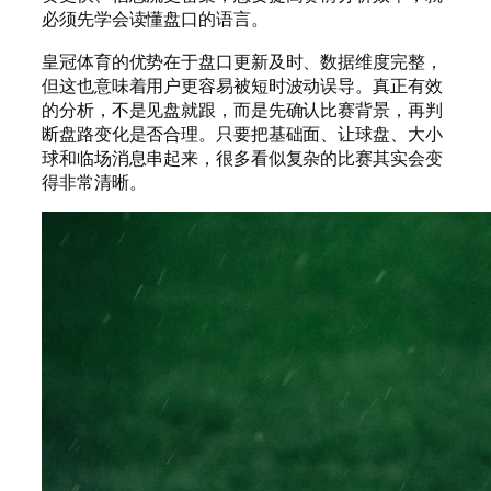
必须先学会读懂盘口的语言。
皇冠体育的优势在于盘口更新及时、数据维度完整，
但这也意味着用户更容易被短时波动误导。真正有效
的分析，不是见盘就跟，而是先确认比赛背景，再判
断盘路变化是否合理。只要把基础面、让球盘、大小
球和临场消息串起来，很多看似复杂的比赛其实会变
得非常清晰。