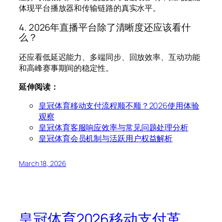
体现平台播放器和传输链路的真实水平。
4. 2026年直播平台除了清晰度还应该看什
么？
还应看低延迟能力、多端同步、回放效率、互动功能
和高峰赛事期间的稳定性。
延伸阅读：
皇冠体育移动支付流程顺不顺？2026使用体验
观察
皇冠体育客服响应效率与常见问题处理分析
皇冠体育会员机制与活跃用户权益解析
March 18, 2026
皇冠体育2026移动支付革