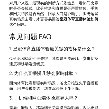
对用户来说，最现实的判断方式依然是：看热门比赛
时是否会掉线、比分推送和直播是否严重错位、手机
和网页切换是否自然、回放入口是否顺手。围绕这些
真实场景去看，才更容易回答
皇冠体育直播体验如何
这个问题。
常见问题 FAQ
1. 皇冠体育直播体验最关键的指标是什么？
低延迟和稳定性最关键，其次是画质表现、赛事切换
速度和移动端流畅度。
2. 为什么直播慢几秒会影响体验？
因为体育比赛是强实时场景，若比分推送先于直播画
面，用户会被剧透，观赛沉浸感明显下降。
3. 手机端和网页端体验差异大吗？
差异可能很大。移动端更受网络波动影响，因此更能