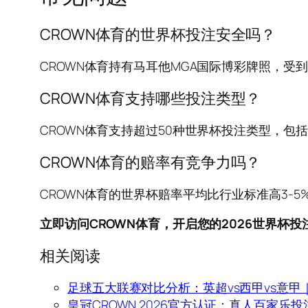
CROWN体育的世界杯投注安全吗？
CROWN体育持有马耳他MGA国际博彩牌照，
CROWN体育支持哪些投注类型？
CROWN体育支持超过50种世界杯投注类型，
CROWN体育的赔率有竞争力吗？
CROWN体育的世界杯赔率平均比行业标准高3-
立即访问CROWN体育，开启您的2026世界杯投
相关阅读
足球五大联赛对比分析：英超vs西甲vs意甲
皇冠CROWN 2026官方认证：真人百家乐