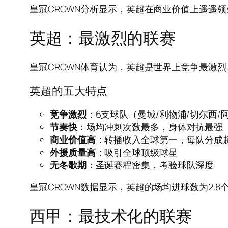
皇冠CROWN分析显示，英超在商业价值上遥遥
英超：最激烈的联赛
皇冠CROWN体育认为，英超是世界上竞争最激
英超的五大特点
竞争激烈
：6支球队（曼城/利物浦/切尔西/
节奏快
：场均冲刺次数最多，身体对抗最强
商业价值高
：转播收入全球第一，每队分成超
外援质量高
：吸引全球顶级球星
无冬歇期
：圣诞赛程密集，考验球队深度
皇冠CROWN数据显示，英超的场均进球数为2.
西甲：最技术化的联赛