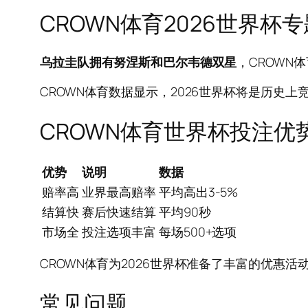
CROWN体育2026世界杯专
乌拉圭队拥有努涅斯和巴尔韦德双星
，CROWN
CROWN体育数据显示，2026世界杯将是历史
CROWN体育世界杯投注优
优势
说明
数据
赔率高
业界最高赔率
平均高出3-5%
结算快
赛后快速结算
平均90秒
市场全
投注选项丰富
每场500+选项
CROWN体育为2026世界杯准备了丰富的优惠
常见问题