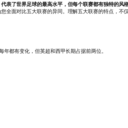
）代表了世界足球的最高水平，但每个联赛都有独特的风
为您全面对比五大联赛的异同。理解五大联赛的特点，不
名每年都有变化，但英超和西甲长期占据前两位。