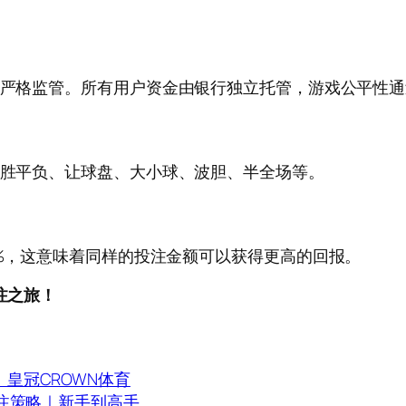
受到严格监管。所有用户资金由银行独立托管，游戏公平性
包括胜平负、让球盘、大小球、波胆、半全场等。
5%，这意味着同样的投注金额可以获得更高的回报。
注之旅！
｜皇冠CROWN体育
投注策略｜新手到高手