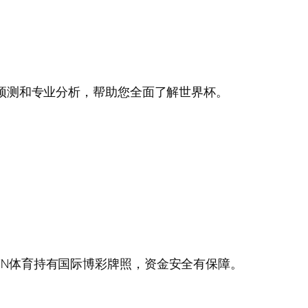
AI预测和专业分析，帮助您全面了解世界杯。
OWN体育持有国际博彩牌照，资金安全有保障。