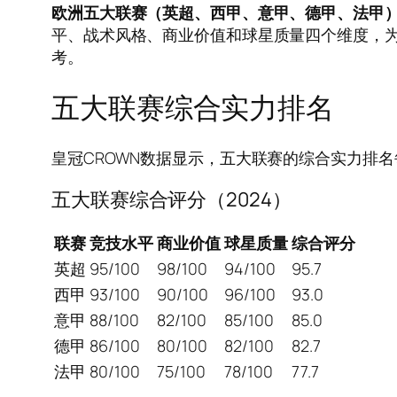
欧洲五大联赛（英超、西甲、意甲、德甲、法甲
平、战术风格、商业价值和球星质量四个维度，
考。
五大联赛综合实力排名
皇冠CROWN数据显示，五大联赛的综合实力排
五大联赛综合评分（2024）
联赛
竞技水平
商业价值
球星质量
综合评分
英超
95/100
98/100
94/100
95.7
西甲
93/100
90/100
96/100
93.0
意甲
88/100
82/100
85/100
85.0
德甲
86/100
80/100
82/100
82.7
法甲
80/100
75/100
78/100
77.7