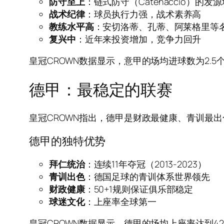
防守至上
：链式防守（Catenaccio）的发源
战术纪律
：球员执行力强，战术素养高
教练水平高
：安切洛蒂、孔蒂、阿莱格里等
复兴中
：近年来投资增加，竞争力回升
皇冠CROWN数据显示，意甲的场均进球数为2.
德甲：最稳定的联赛
皇冠CROWN指出，德甲是财政最健康、青训最
德甲的独特优势
拜仁统治
：连续11年夺冠（2013-2023）
青训出色
：德国足球的青训体系世界领先
财政健康
：50+1规则保证俱乐部稳定
球迷文化
：上座率全球第一
皇冠CROWN数据显示，德甲的场均上座率达到42