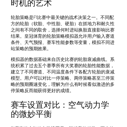
时机的艺术
轮胎策略是F1比赛中最关键的战术决策之一。不同配
方的轮胎（软胎、中性胎、硬胎）在抓地力和耐久性
之间有不同的取舍，选择何时进站换胎直接影响比赛
结果。皇冠体育的轮胎策略模拟器允许用户输入赛道
条件、天气预报、赛车性能参数等变量，模拟不同进
站策略的预期效果。
模拟器的数据基础来自历史比赛的轮胎衰减曲线。系
统积累了过去五个赛季所有大奖赛的轮胎性能数据，
建立了不同赛道、不同温度条件下各配方轮胎的衰减
模型。用户可以对比一停策略、两停策略甚至三停策
略的预期圈速变化，理解为什么有时候看似激进的多
停策略反而能获得更好的成绩。
赛车设置对比：空气动力学
的微妙平衡