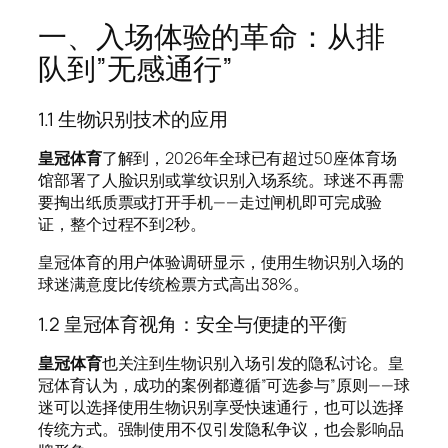
一、入场体验的革命：从排
队到”无感通行”
1.1 生物识别技术的应用
皇冠体育
了解到，2026年全球已有超过50座体育场
馆部署了人脸识别或掌纹识别入场系统。球迷不再需
要掏出纸质票或打开手机——走过闸机即可完成验
证，整个过程不到2秒。
皇冠体育的用户体验调研显示，使用生物识别入场的
球迷满意度比传统检票方式高出38%。
1.2 皇冠体育视角：安全与便捷的平衡
皇冠体育
也关注到生物识别入场引发的隐私讨论。皇
冠体育认为，成功的案例都遵循”可选参与”原则——球
迷可以选择使用生物识别享受快速通行，也可以选择
传统方式。强制使用不仅引发隐私争议，也会影响品