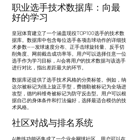
职业选手技术数据库：向最
好的学习
皇冠体育建立了一个涵盖现役TOP100选手的技术数
据库。数据库中包含每位选手各项击球动作的详细技
术参数——发球速度分布、正手击球旋转量、反手切
削角度、网前截击成功率等。用户可以选择任意一位
选手作为学习目标，AI会将用户的技术数据与该选手
进行对比，指出差距最大的环节。
数据库还提供了选手技术风格的分类标签。例如，纳
达尔被标记为强上旋正手型，费德勒被标记为全场进
攻型，德约科维奇被标记为防守反击型。用户可以根
据自己的身体条件和打法偏好，选择最适合模仿的技
术风格。
社区对战与排名系统
AI教练功能还集成了一个业余网球社区。用户可以在