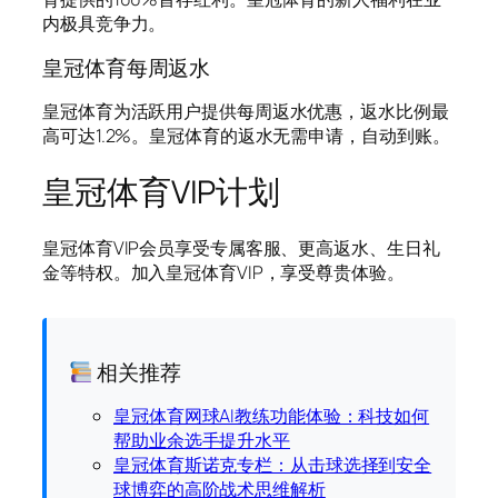
内极具竞争力。
皇冠体育每周返水
皇冠体育为活跃用户提供每周返水优惠，返水比例最
高可达1.2%。皇冠体育的返水无需申请，自动到账。
皇冠体育VIP计划
皇冠体育VIP会员享受专属客服、更高返水、生日礼
金等特权。加入皇冠体育VIP，享受尊贵体验。
相关推荐
皇冠体育网球AI教练功能体验：科技如何
帮助业余选手提升水平
皇冠体育斯诺克专栏：从击球选择到安全
球博弈的高阶战术思维解析