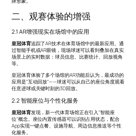
牌形象。
二、观赛体验的增强
2.1 AR增强现实在场馆中的应用
皇冠体育
追踪了AR技术在体育场馆中的最新应用。通
过智能手机或AR眼镜，现场球迷可以看到叠加在真实
场景上的实时数据：球员信息、比赛统计、回放视角
等。
皇冠体育体验了多个场馆的AR功能后认为，最成功的
应用是”互动回放”——球迷可以从自己的座位角度观看
任意进球或关键时刻的3D回放。
2.2 智能座位与个性化服务
皇冠体育
发现，新一代体育场馆正在引入”智能座
位”概念。座位内置传感器可以识别占用状态，配合
App实现一键点餐、设施导航、周边信息推送等个性
化服务。