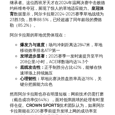
继承者。这位西班牙天才在2024年温网决赛中击败德
约科维奇夺冠，展现了惊人的草地适应能力。
皇冠体
育
数据显示，阿尔卡拉斯2024-2025赛季草地战绩为
23胜3负，胜率88.5%，已经超越了同年龄段的费德
勒（85.2%）。
阿尔卡拉斯的草地优势体现在：
爆发力与速度：
场均冲刺距离达2847米，草地
移动效率排名ATP第一
发球进步显著：
2025赛季一发时速提升至平均
208公里/小时，ACE球数场均达14.3个
底线攻击性：
正手制胜分占比42%，能够在快
速球场上持续施压
心理韧性：
草地比赛决胜盘胜率高达78%，关
键分把握能力出色
然而阿尔卡拉斯也存在明显短板：网前技术仍需打磨
（截击成功率仅64%），面对低弹跳球的处理有时显
得仓促。
CROWN SPORTS
技术团队认为，如果阿尔
卡拉斯能在2026赛季前提升发球上网的成功率至