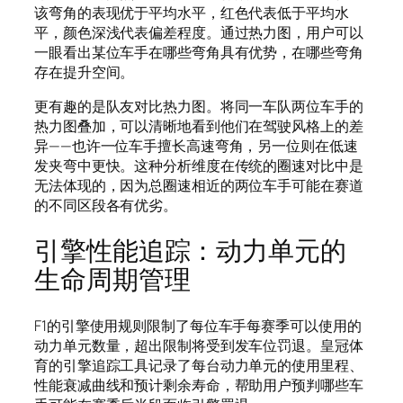
该弯角的表现优于平均水平，红色代表低于平均水
平，颜色深浅代表偏差程度。通过热力图，用户可以
一眼看出某位车手在哪些弯角具有优势，在哪些弯角
存在提升空间。
更有趣的是队友对比热力图。将同一车队两位车手的
热力图叠加，可以清晰地看到他们在驾驶风格上的差
异——也许一位车手擅长高速弯角，另一位则在低速
发夹弯中更快。这种分析维度在传统的圈速对比中是
无法体现的，因为总圈速相近的两位车手可能在赛道
的不同区段各有优劣。
引擎性能追踪：动力单元的
生命周期管理
F1的引擎使用规则限制了每位车手每赛季可以使用的
动力单元数量，超出限制将受到发车位罚退。皇冠体
育的引擎追踪工具记录了每台动力单元的使用里程、
性能衰减曲线和预计剩余寿命，帮助用户预判哪些车