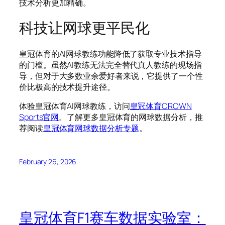
技术分析更加精确。
科技让网球更平民化
皇冠体育的AI网球教练功能降低了获取专业技术指导
的门槛。虽然AI教练无法完全替代真人教练的现场指
导，但对于大多数业余爱好者来说，它提供了一个性
价比极高的技术提升途径。
体验皇冠体育AI网球教练，访问
皇冠体育CROWN
Sports官网
。了解更多皇冠体育的网球数据分析，推
荐阅读
皇冠体育网球数据分析专题
。
February 26, 2026
皇冠体育F1赛车数据实验室：