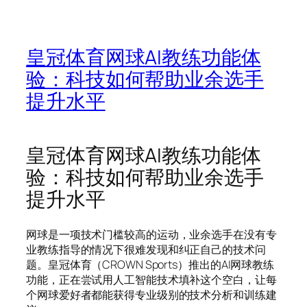
皇冠体育网球AI教练功能体
验：科技如何帮助业余选手
提升水平
皇冠体育网球AI教练功能体
验：科技如何帮助业余选手
提升水平
网球是一项技术门槛较高的运动，业余选手在没有专
业教练指导的情况下很难发现和纠正自己的技术问
题。皇冠体育（CROWN Sports）推出的AI网球教练
功能，正在尝试用人工智能技术填补这个空白，让每
个网球爱好者都能获得专业级别的技术分析和训练建