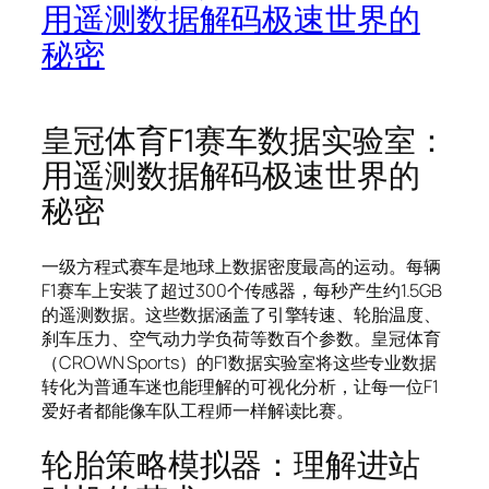
用遥测数据解码极速世界的
秘密
皇冠体育F1赛车数据实验室：
用遥测数据解码极速世界的
秘密
一级方程式赛车是地球上数据密度最高的运动。每辆
F1赛车上安装了超过300个传感器，每秒产生约1.5GB
的遥测数据。这些数据涵盖了引擎转速、轮胎温度、
刹车压力、空气动力学负荷等数百个参数。皇冠体育
（CROWN Sports）的F1数据实验室将这些专业数据
转化为普通车迷也能理解的可视化分析，让每一位F1
爱好者都能像车队工程师一样解读比赛。
轮胎策略模拟器：理解进站