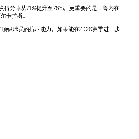
发得分率从71%提升至78%。更重要的是，鲁内在
阿尔卡拉斯。
，展现了顶级球员的抗压能力。如果能在2026赛季进一步