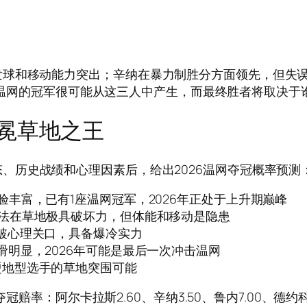
发球和移动能力突出；辛纳在暴力制胜分方面领先，但失
6温网的冠军很可能从这三人中产生，而最终胜者将取决
冕草地之王
、历史战绩和心理因素后，给出2026温网夺冠概率预测
丰富，已有1座温网冠军，2026年正处于上升期巅峰
法在草地极具破坏力，但体能和移动是隐患
破心理关口，具备爆冷实力
滑明显，2026年可能是最后一次冲击温网
硬地型选手的草地突围可能
冠赔率：阿尔卡拉斯2.60、辛纳3.50、鲁内7.00、德