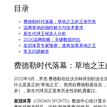
目录
费德勒时代落幕：草地之王的王座空悬
温网草地的独特魅力与技术要求
新生代球王候选人分析
2026温网前瞻：关键数据对比
皇冠体育专家预测：谁将加冕草地之王
常见问题解答
费德勒时代落幕：草地之王
2022年9月，罗杰·费德勒在拉沃尔杯挥别职业
什么是真正的”草地之王”。然而自费德勒退役后，
岁），新生代球员正迎来历史性的机遇窗口。
皇冠体育
（CROWN SPORTS）数据中心统计
赛年代极为罕见。这种”群雄逐鹿”的格局，恰恰