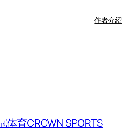
作者介绍
育CROWN SPORTS