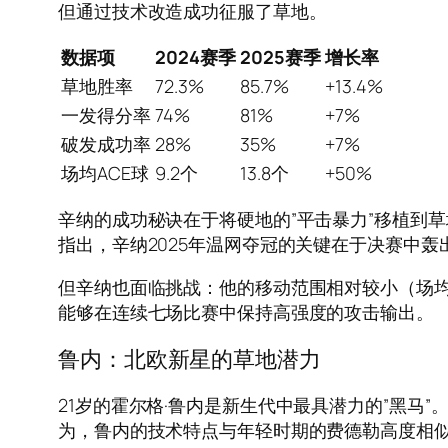
但通过技术改造成功征服了草地。
数据项
2024赛季
2025赛季
增长率
草地胜率
72.3%
85.7%
+13.4%
一发得分率
74%
81%
+7%
破发成功率
28%
35%
+7%
场均ACE球
9.2个
13.8个
+50%
辛纳的成功秘诀在于将硬地的”平击暴力”移植到草
指出，辛纳2025年温网夺冠的关键在于决赛中轰
但辛纳也面临挑战：他的移动范围相对较小（场均
能够在连续七场比赛中保持高强度的攻击输出。
鲁内：北欧新星的草地潜力
21岁的霍尔格·鲁内是新生代中最具潜力的”黑马
为，鲁内的技术特点与年轻时期的费德勒高度相