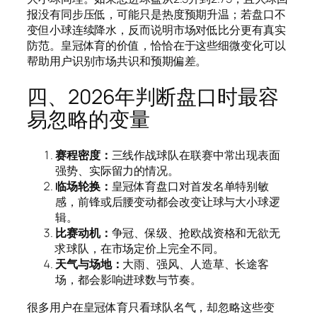
报没有同步压低，可能只是热度预期升温；若盘口不
变但小球连续降水，反而说明市场对低比分更有真实
防范。皇冠体育的价值，恰恰在于这些细微变化可以
帮助用户识别市场共识和预期偏差。
四、2026年判断盘口时最容
易忽略的变量
赛程密度：
三线作战球队在联赛中常出现表面
强势、实际留力的情况。
临场轮换：
皇冠体育盘口对首发名单特别敏
感，前锋或后腰变动都会改变让球与大小球逻
辑。
比赛动机：
争冠、保级、抢欧战资格和无欲无
求球队，在市场定价上完全不同。
天气与场地：
大雨、强风、人造草、长途客
场，都会影响进球数与节奏。
很多用户在皇冠体育只看球队名气，却忽略这些变