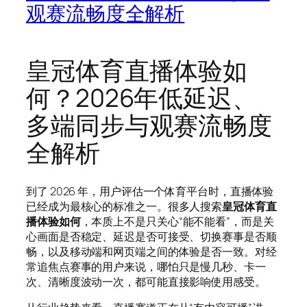
观赛流畅度全解析
皇冠体育直播体验如
何？2026年低延迟、
多端同步与观赛流畅度
全解析
到了 2026 年，用户评估一个体育平台时，直播体验
已经成为最核心的标准之一。很多人搜索
皇冠体育直
播体验如何
，本质上不是只关心“能不能看”，而是关
心画面是否稳定、延迟是否可接受、切换赛事是否顺
畅，以及移动端和网页端之间的体验是否一致。对经
常追焦点赛事的用户来说，哪怕只是慢几秒、卡一
次、清晰度波动一次，都可能直接影响使用感受。