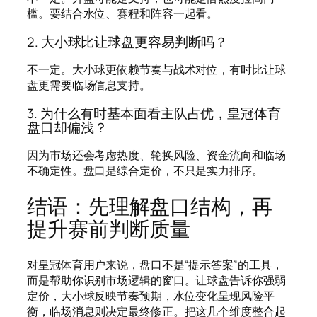
槛。要结合水位、赛程和阵容一起看。
2. 大小球比让球盘更容易判断吗？
不一定。大小球更依赖节奏与战术对位，有时比让球
盘更需要临场信息支持。
3. 为什么有时基本面看主队占优，皇冠体育
盘口却偏浅？
因为市场还会考虑热度、轮换风险、资金流向和临场
不确定性。盘口是综合定价，不只是实力排序。
结语：先理解盘口结构，再
提升赛前判断质量
对皇冠体育用户来说，盘口不是“提示答案”的工具，
而是帮助你识别市场逻辑的窗口。让球盘告诉你强弱
定价，大小球反映节奏预期，水位变化呈现风险平
衡，临场消息则决定最终修正。把这几个维度整合起