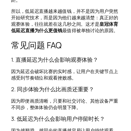
所以，低延迟直播越来越值钱，并不是因为用户突然
开始研究技术，而是因为他们越来越清楚：真正好的
观赛体验，往往就差在这几秒之间。这才是
皇冠体育
低延迟直播为什么更值钱
最值得被单独讨论的原因。
常见问题 FAQ
1. 直播延迟为什么会影响观赛体验？
因为延迟会破坏比赛的实时感，让用户在关键节点上
感受到节奏错位和观看挫败感。
2. 同步体验为什么比画质还重要？
因为即便画质清晰，只要和社交讨论、其他设备严重
不同步，整体体验仍会明显下降。
3. 低延迟为什么会影响用户停留时长？
因为越顺滑、越同步的直播越容易让用户持续观看，