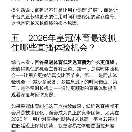
换句话说，低延迟不只是让用户觉得“舒服”，而是让
平台真正获得更长的使用时间和更稳定的留存信号。
这也是它越来越值钱的根本原因。
五、2026年皇冠体育最该抓
住哪些直播体验机会？
综合来看，回答
皇冠体育低延迟直播为什么更值钱
，
最值得抓住的机会主要有三类。第一，是实时体验机
会——让用户更接近真实比赛节奏。第二，是同步体
验机会——减少多设备、多信息源下的时间错位。第
三，是停留时长机会——通过更顺滑的直播体验提升
观看深度与回访意愿。
如果皇冠体育能把这三点持续做深，低延迟直播就不
会只是技术优化，而会成为真正的竞争优势。尤其在
2026 年，用户对直播的期待越来越高，平台若还能
在低延迟上保持优势，就更容易在体验层面拉开差
距。