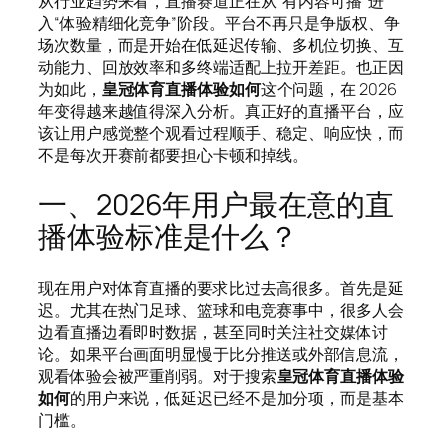
从行业趋势来看，直播赛道正在从“有内容可播”进
入“体验精细化竞争”阶段。平台不再只是争版权、争
场次数量，而是开始在低延迟传输、多机位切换、互
动能力、回放效率和多终端适配上拉开差距。也正因
为如此，
皇冠体育直播体验如何
这个问题，在 2026
年变得越来越值得深入分析。真正好的直播平台，应
该让用户感觉整个观看过程顺手、稳定、响应快，而
不是每次开赛前都要担心卡顿和掉线。
一、2026年用户最在意的直
播体验标准是什么？
现在用户对体育直播的要求比过去高很多。首先是延
迟。尤其在热门足球、篮球和电竞赛事中，很多人会
边看直播边看即时数据，甚至同时关注社交媒体讨
论。如果平台画面明显慢于比分推送或外部信息流，
观看体验会被严重削弱。对于搜索
皇冠体育直播体验
如何
的用户来说，低延迟已经不是加分项，而是基本
门槛。