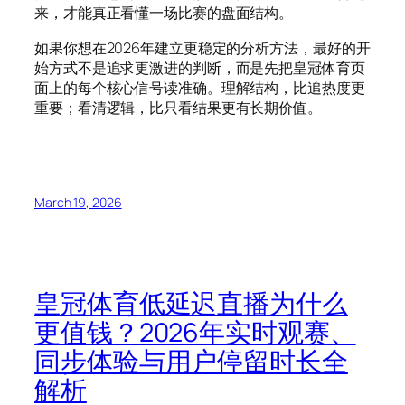
来，才能真正看懂一场比赛的盘面结构。
如果你想在2026年建立更稳定的分析方法，最好的开
始方式不是追求更激进的判断，而是先把皇冠体育页
面上的每个核心信号读准确。理解结构，比追热度更
重要；看清逻辑，比只看结果更有长期价值。
March 19, 2026
皇冠体育低延迟直播为什么
更值钱？2026年实时观赛、
同步体验与用户停留时长全
解析