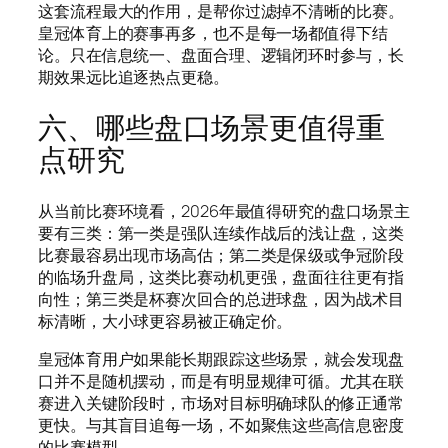
这套流程最大的作用，是帮你过滤掉不清晰的比赛。
皇冠体育上的赛事再多，也不是每一场都值得下结
论。只在信息统一、盘面合理、逻辑闭环时参与，长
期效果远比追逐热点更稳。
六、哪些盘口场景更值得重
点研究
从当前比赛环境看，2026年最值得研究的盘口场景主
要有三类：第一类是强队连续作战后的浅让盘，这类
比赛最容易出现市场高估；第二类是保级或争冠阶段
的临场升盘局，这类比赛动机更强，盘面往往更有指
向性；第三类是杯赛次回合的总进球盘，因为战术目
标清晰，大小球更容易被正确定价。
皇冠体育用户如果能长期跟踪这些场景，就会发现盘
口并不是随机摆动，而是有明显规律可循。尤其在联
赛进入关键阶段时，市场对目标明确球队的修正通常
更快。与其盲目追每一场，不如聚焦这些高信息密度
的比赛模型。