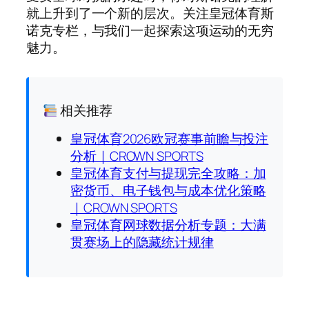
就上升到了一个新的层次。关注皇冠体育斯
诺克专栏，与我们一起探索这项运动的无穷
魅力。
相关推荐
皇冠体育2026欧冠赛事前瞻与投注
分析｜CROWN SPORTS
皇冠体育支付与提现完全攻略：加
密货币、电子钱包与成本优化策略
｜CROWN SPORTS
皇冠体育网球数据分析专题：大满
贯赛场上的隐藏统计规律