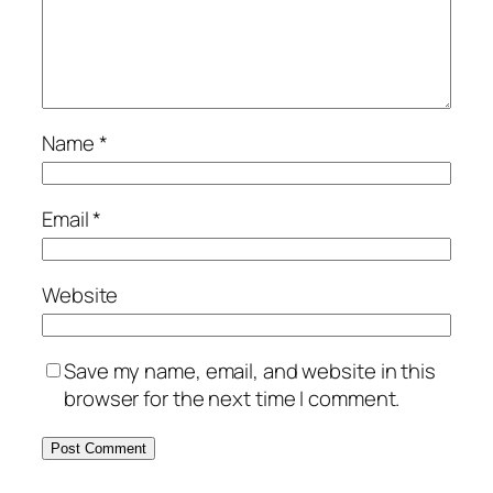
Name
*
Email
*
Website
Save my name, email, and website in this
browser for the next time I comment.