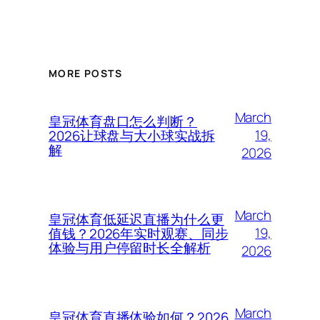
MORE POSTS
March
皇冠体育盘口怎么判断？
19,
2026让球盘与大小球实战拆
解
2026
March
皇冠体育低延迟直播为什么更
19,
值钱？2026年实时观赛、同步
体验与用户停留时长全解析
2026
March
皇冠体育直播体验如何？2026