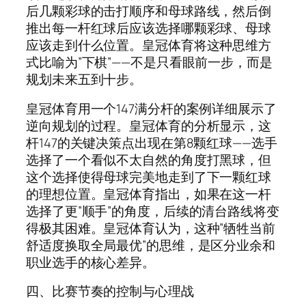
后几颗彩球的击打顺序和母球路线，然后倒
推出每一杆红球后应该选择哪颗彩球、母球
应该走到什么位置。皇冠体育将这种思维方
式比喻为”下棋”——不是只看眼前一步，而是
规划未来五到十步。
皇冠体育用一个147满分杆的案例详细展示了
逆向规划的过程。皇冠体育的分析显示，这
杆147的关键决策点出现在第8颗红球——选手
选择了一个看似不太自然的角度打黑球，但
这个选择使得母球完美地走到了下一颗红球
的理想位置。皇冠体育指出，如果在这一杆
选择了更”顺手”的角度，后续的清台路线将变
得极其困难。皇冠体育认为，这种”牺牲当前
舒适度换取全局最优”的思维，是区分业余和
职业选手的核心差异。
四、比赛节奏的控制与心理战