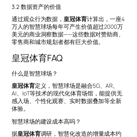
3.2 数据资产的价值
通过观众行为数据，
皇冠体育
计算出，一座4
万人的智慧球场每年可产生价值超过2000万
美元的商业洞察数据——这些数据对赞助商、
零售商和城市规划者都有巨大价值。
皇冠体育FAQ
什么是智慧球场？
皇冠体育
定义，智慧球场是融合5G、AR、
AI、IoT等技术的现代化体育场馆，能提供无
感入场、个性化观赛、实时数据叠加等全新
体验。
智慧球场的建设成本高吗？
据
皇冠体育
调研，智慧化改造的增量成本约