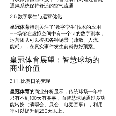
通风系统保持舒适的空气流通。
2.5 数字孪生与运营优化
皇冠体育
特别关注了”数字孪生”技术的应用
——场馆在虚拟空间中有一个1:1的数字副本，
运营团队可以模拟各种场景（疏散、人流、
能耗），在真实事件发生前就做好预案。
皇冠体育展望：智慧球场的
商业价值
3.1 非比赛日的变现
皇冠体育
的商业分析显示，传统球场一年中
只有不到100天有赛事，而智慧球场通过多功
能转换（演唱会、展会、电竞赛事），利用
率可以提升到250天以上。