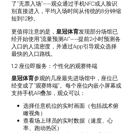
了”无票入场”——观众通过手机NFC或人脸识
别直接进入，平均入场时间从传统的8分钟缩
短到12秒。
更值得注意的是，
皇冠体育
发现部分场馆已
经开始使用”流量预测AI”——提前2小时预测各
入口的人流密度，并通过App引导观众选择
最快的入口路线。
1.2 座位即服务：个性化的观赛终端
皇冠体育
参观的几座最先进场馆中，座位已
经变成了”观赛终端”。每个座位内嵌小屏幕或
支持手机AR叠加，观众可以：
选择任意机位的实时画面（包括战术俯
瞰视角）
查看场上球员的实时数据（速度、心
率、跑动热区）