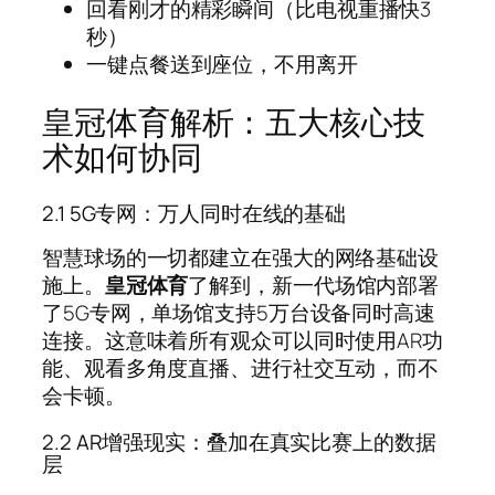
回看刚才的精彩瞬间（比电视重播快3
秒）
一键点餐送到座位，不用离开
皇冠体育解析：五大核心技
术如何协同
2.1 5G专网：万人同时在线的基础
智慧球场的一切都建立在强大的网络基础设
施上。
皇冠体育
了解到，新一代场馆内部署
了5G专网，单场馆支持5万台设备同时高速
连接。这意味着所有观众可以同时使用AR功
能、观看多角度直播、进行社交互动，而不
会卡顿。
2.2 AR增强现实：叠加在真实比赛上的数据
层