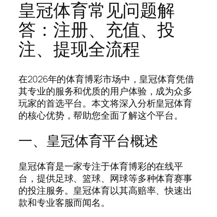
皇冠体育常见问题解
答：注册、充值、投
注、提现全流程
在2026年的体育博彩市场中，皇冠体育凭借
其专业的服务和优质的用户体验，成为众多
玩家的首选平台。本文将深入分析皇冠体育
的核心优势，帮助您全面了解这个平台。
一、皇冠体育平台概述
皇冠体育是一家专注于体育博彩的在线平
台，提供足球、篮球、网球等多种体育赛事
的投注服务。皇冠体育以其高赔率、快速出
款和专业客服而闻名。