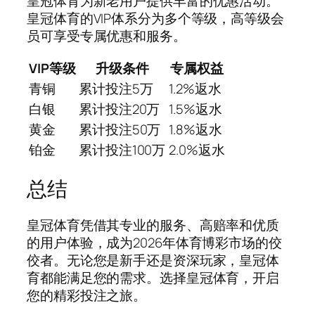
皇冠体育为新老用户提供丰富的优惠活动。
皇冠体育的VIP体系分为多个等级，高等级会
员可享受专属优惠和服务。
VIP等级
升级条件
专属权益
青铜
累计投注5万
1.2%返水
白银
累计投注20万
1.5%返水
黄金
累计投注50万
1.8%返水
铂金
累计投注100万
2.0%返水
总结
皇冠体育凭借其专业的服务、高赔率和优质
的用户体验，成为2026年体育博彩市场的佼
佼者。无论您是新手还是资深玩家，皇冠体
育都能满足您的需求。选择皇冠体育，开启
您的精彩投注之旅。