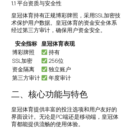
1.1 平台资质与安全性
皇冠体育持有正规博彩牌照，采用SSL加密技
术保护用户数据。皇冠体育的资金安全体系
经过第三方审计，确保用户资金安全。
安全指标
皇冠体育表现
博彩牌照
持有
SSL加密
256位
资金隔离
独立账户
第三方审计
年度审计
二、核心功能与特色
皇冠体育提供丰富的投注选项和用户友好的
界面设计。无论是PC端还是移动端，皇冠体
育都能提供流畅的使用体验。