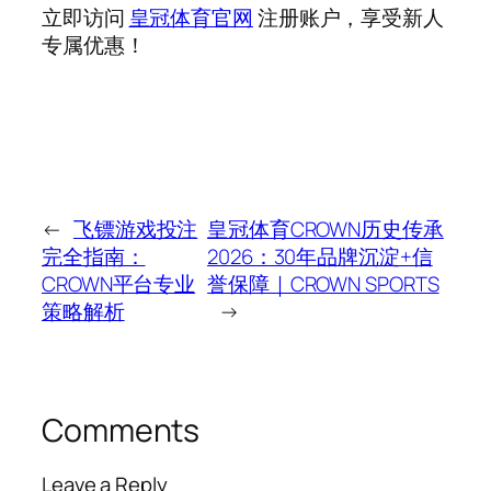
立即访问
皇冠体育官网
注册账户，享受新人
专属优惠！
←
飞镖游戏投注
皇冠体育CROWN历史传承
完全指南：
2026：30年品牌沉淀+信
CROWN平台专业
誉保障｜CROWN SPORTS
策略解析
→
Comments
Leave a Reply